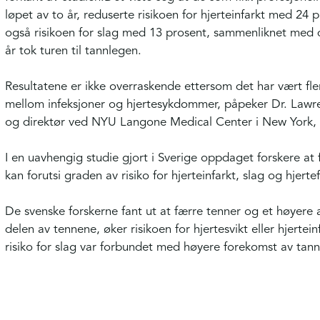
løpet av to år, reduserte risikoen for hjerteinfarkt med 2
også risikoen for slag med 13 prosent, sammenliknet med d
år tok turen til tannlegen.
Resultatene er ikke overraskende ettersom det har vært f
mellom infeksjoner og hjertesykdommer, påpeker Dr. Lawren
og direktør ved NYU Langone Medical Center i New York, 
I en uavhengig studie gjort i Sverige oppdaget forskere at
kan forutsi graden av risiko for hjerteinfarkt, slag og hjertef
De svenske forskerne fant ut at færre tenner og et høyere 
delen av tennene, øker risikoen for hjertesvikt eller hjertein
risiko for slag var forbundet med høyere forekomst av tann