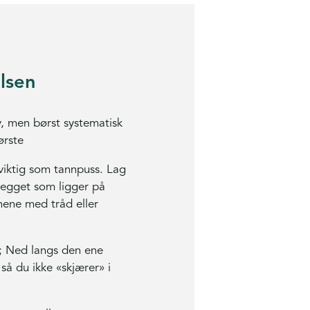
lsen
v, men børst systematisk
ørste
e viktig som tannpuss. Lag
legget som ligger på
ene med tråd eller
; Ned langs den ene
å du ikke «skjærer» i