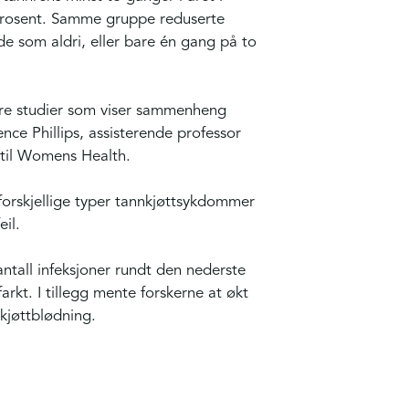
4 prosent. Samme gruppe reduserte
e som aldri, eller bare én gang på to
lere studier som viser sammenheng
ce Phillips, assisterende professor
til Womens Health.
 forskjellige typer tannkjøttsykdommer
eil.
antall infeksjoner rundt den nederste
farkt. I tillegg mente forskerne at økt
kjøttblødning.