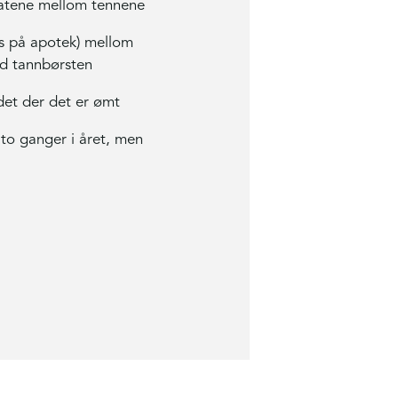
flatene mellom tennene
fås på apotek) mellom
ed tannbørsten
det der det er ømt
e to ganger i året, men