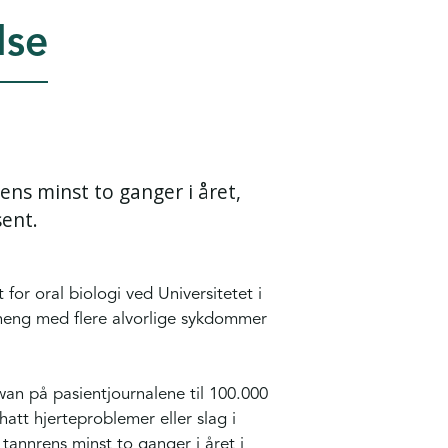
lse
ens minst to ganger i året,
sent.
 for oral biologi ved Universitetet i
heng med flere alvorlige sykdommer
.
wan på pasientjournalene til 100.000
att hjerteproblemer eller slag i
 tannrens minst to ganger i året i