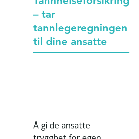
Tannhelseforsikring
– tar
tannlegeregningen
til dine ansatte
Å gi de ansatte
trygghet for egen