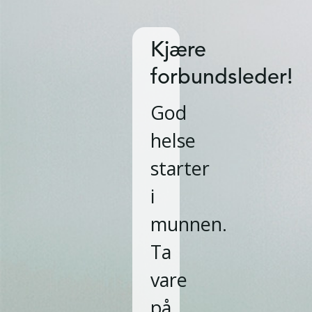
Kjære
forbundsleder!
God
helse
starter
i
munnen.
Ta
vare
på