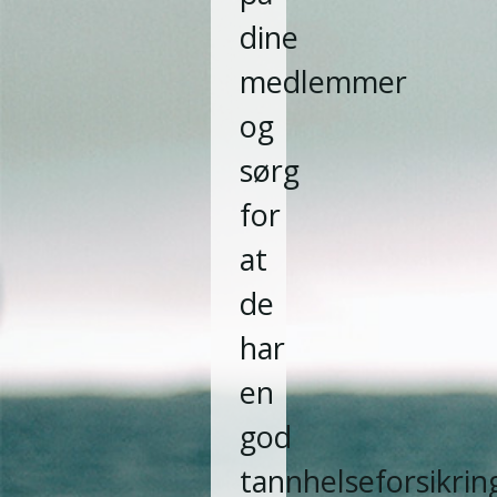
dine
medlemmer
og
sørg
for
at
de
har
en
god
tannhelseforsikrin