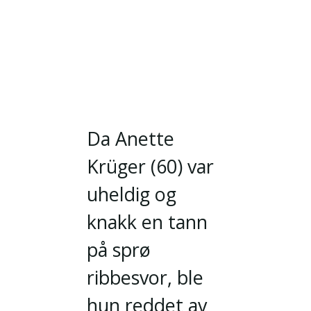
Da Anette
Krüger (60) var
uheldig og
knakk en tann
på sprø
ribbesvor, ble
hun reddet av